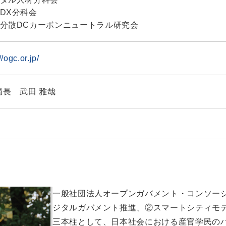
DX分科会
分散DCカーボンニュートラル研究会
//ogc.or.jp/
局長 武田 雅哉
一般社団法人オープンガバメント・コンソーシ
ジタルガバメント推進、②スマートシティモデ
三本柱として、日本社会における産官学民の