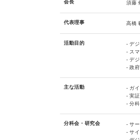
会長
須藤 
代表理事
高橋 
活動目的
デジ
スマ
デジ
政府
主な活動
ガイ
実証
分科
分科会・研究会
サー
サイ
デジ