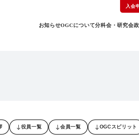
入会
お知らせ
OGCについて
分科会・研究会
拶
役員一覧
会員一覧
OGCスピリット