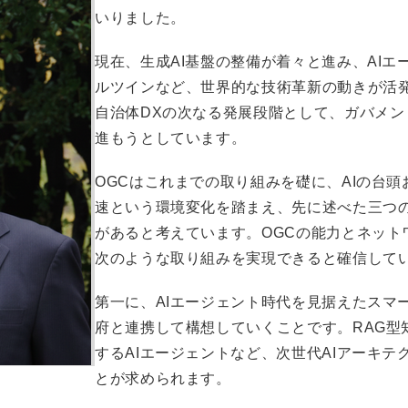
いりました。
現在、生成AI基盤の整備が着々と進み、AIエ
ルツインなど、世界的な技術革新の動きが活
自治体DXの次なる発展段階として、ガバメント
進もうとしています。
OGCはこれまでの取り組みを礎に、AIの台頭
速という環境変化を踏まえ、先に述べた三つ
があると考えています。OGCの能力とネット
次のような取り組みを実現できると確信して
第一に、AIエージェント時代を見据えたスマ
府と連携して構想していくことです。RAG型
するAIエージェントなど、次世代AIアーキ
とが求められます。