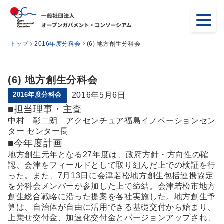
トップ
2016年度分科会
(6) 地方創生分科会
(6) 地方創生分科会
2016年度分科会
2016年5月6日
■担当理事・主査
中村 彰二朗 アクセンチュア福島イノベーションセン
ター センター長
■今年度計画
地方創生元年となる27年度は、政府方針・方向性の確
認、会津をフィールドとして取り組んだ上での検証を行
った。また、7月13日に会津若松地方創生包括連携協定
を分科会メンバーが参加した上で締結。会津若松市地方
創生総合戦略に沿った提案を各社実施した。地方創生予
算は、自治体が自由に活用できる基礎交付から始まり、
上乗せ交付金、加速化交付金とバージョンアップされ、