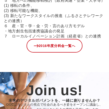
５ 地方への機能移転検討（政府関連・企業・大学等）
(1) 移転の条件、
(2) 移転可能な機能、
(3) 新たなワークスタイルの推進（ふるさとテレワーク
との連携）
６ 産・官・学・金・労・言のあり方モデル
・地方創生包括連携協議会の発足
７ ローカルイノベーション計画（経産省）との連携
2016年度分科会一覧へ
Join us!
未来のデジタルガバメントを、一緒に創りませんか？
OGCはデジタルの視点で社会のあるべき姿をオープンに議論し、