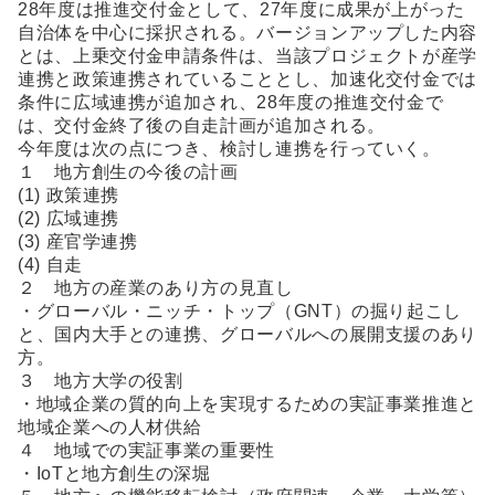
28年度は推進交付金として、27年度に成果が上がった
自治体を中心に採択される。バージョンアップした内容
とは、上乗交付金申請条件は、当該プロジェクトが産学
連携と政策連携されていることとし、加速化交付金では
条件に広域連携が追加され、28年度の推進交付金で
は、交付金終了後の自走計画が追加される。
今年度は次の点につき、検討し連携を行っていく。
１ 地方創生の今後の計画
(1) 政策連携
(2) 広域連携
(3) 産官学連携
(4) 自走
２ 地方の産業のあり方の見直し
・グローバル・ニッチ・トップ（GNT）の掘り起こし
と、国内大手との連携、グローバルへの展開支援のあり
方。
３ 地方大学の役割
・地域企業の質的向上を実現するための実証事業推進と
地域企業への人材供給
４ 地域での実証事業の重要性
・IoTと地方創生の深堀