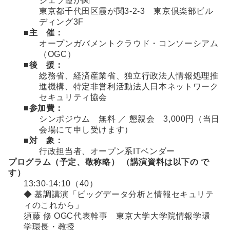
ジェラ霞が関
東京都千代田区霞が関3-2-3 東京倶楽部ビル
ディング3F
■主 催：
オープンガバメントクラウド・コンソーシアム
（OGC）
■後 援：
総務省、経済産業省、独立行政法人情報処理推
進機構、特定非営利活動法人日本ネットワーク
セキュリティ協会
■参加費：
シンポジウム 無料 ／ 懇親会 3,000円（当日
会場にて申し受けます）
■対 象：
行政担当者、オープン系ITベンダー
プログラム（予定、敬称略） （講演資料は以下の で
す）
13:30-14:10（40）
◆ 基調講演「ビッグデータ分析と情報セキュリテ
ィのこれから」
須藤 修 OGC代表幹事 東京大学大学院情報学環
学環長・教授