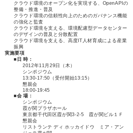
クラウド環境のオープン化を実現する、OpenAPIの
整備・推進・普及
クラウド環境の信頼性向上のためのガバナンス機能
の強化と監査
クラウド環境を支える、環境配慮型データセンター
のデザインの普及と分散配置
クラウド環境を支える、高度IT人材育成による産業
振興
実施要項
■日 時：
2012年11月29日（木）
シンポジウム
13:30-17:50（受付開始13:15）
懇親会
18:00-19:45
■会 場：
シンポジウム
霞が関プラザホール
東京都千代田区霞が関3-2-5 霞が関ビル１Ｆ
懇親会
リストランテ ディ ホッカイドウ ミア・アン