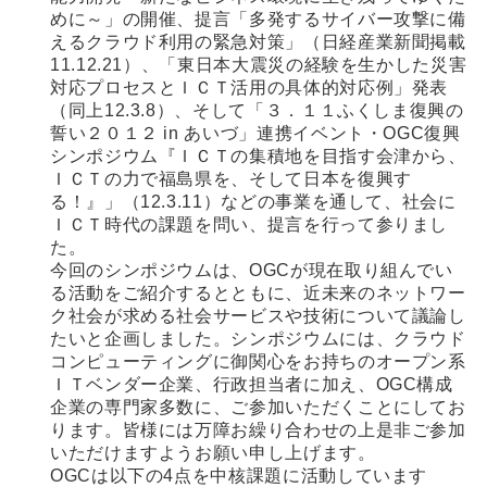
めに～」の開催、提言「多発するサイバー攻撃に備
えるクラウド利用の緊急対策」（日経産業新聞掲載
11.12.21）、「東日本大震災の経験を生かした災害
対応プロセスとＩＣＴ活用の具体的対応例」発表
（同上12.3.8）、そして「３．１１ふくしま復興の
誓い２０１２ in あいづ」連携イベント・OGC復興
シンポジウム『ＩＣＴの集積地を目指す会津から、
ＩＣＴの力で福島県を、そして日本を復興す
る！』」（12.3.11）などの事業を通して、社会に
ＩＣＴ時代の課題を問い、提言を行って参りまし
た。
今回のシンポジウムは、OGCが現在取り組んでい
る活動をご紹介するとともに、近未来のネットワー
ク社会が求める社会サービスや技術について議論し
たいと企画しました。シンポジウムには、クラウド
コンピューティングに御関心をお持ちのオープン系
ＩＴベンダー企業、行政担当者に加え、OGC構成
企業の専門家多数に、ご参加いただくことにしてお
ります。皆様には万障お繰り合わせの上是非ご参加
いただけますようお願い申し上げます。
OGCは以下の4点を中核課題に活動しています