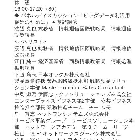
休 憩
16:00-17:20（80）
◆ パネルディスカッション「ビッグデータ利活用
促進のために」 ● 基調講演
渡辺 克也 総務省 情報通信国際戦略局 情報通信
政策課長
<パネリスト>
渡辺 克也 総務省 情報通信国際戦略局 情報通信
政策課長
江口 純一 経済産業省 商務情報政策局 情報処理
振興課長
下道 高志 日本オラクル株式会社
製品事業統括 製品戦略統括本部 戦略製品ソリュー
ション本部 Master Principal Sales Consultant
中島 淑乃 伊藤忠テクノソリューションズ株式会社
エンタープライズビジネス第2本部 公共ビジネス
推進担当部長 業務推進チーム チー ム長
星 智恵 ネットワンシステムズ株式会社
サービス事業グループ サービスソリューション本
部 ネットワークアカデミー第３チーム リーダー
松山 慎 F5ネットワークスジャパン株式会社