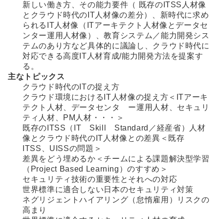
新しい働き方、その能力要件（ 既存のITSS人材像
とクラウド時代のIT人材像の差分）、新時代に求め
られるIT人材像（ITアーキテクト人材像とデータセ
ンター運用人材像）、教育システム／能力開発シス
テムのあり方など具体的に議論し、クラウド時代に
対応できる高度IT人材育成/能力開発方法を提案す
る。
主なトピックス
クラウド時代のITの捉え方
クラウド環境におけるIT人材像の捉え方＜ITアーキ
テクト人材、データセンタ ー運用人材、セキュリ
ティ人材、PM人材・・・＞
既存のITSS（IT Skill Standard／経産省）人材
像とクラウド時代のIT人材像との差異＜既存
ITSS、UISSの問題＞
差異をどう埋めるか＜チームによる課題解決型学習
（Project Based Learning）のすすめ＞
セキュリティ技術の重要性とそれへの対応
世界標準に適合しない日本のセキュリティ対策
ネグリジェントハイアリング（怠惰雇用）リスクの
高まり