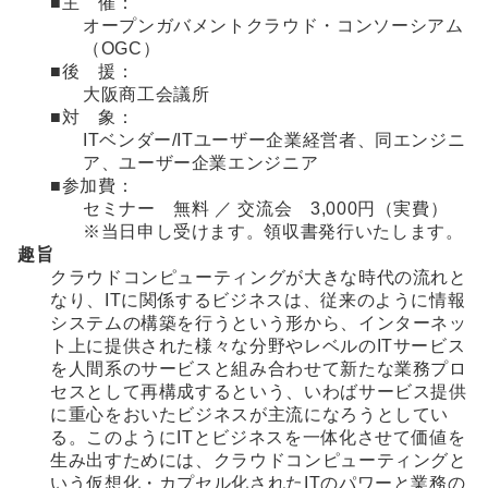
■主 催：
オープンガバメントクラウド・コンソーシアム
（OGC）
■後 援：
大阪商工会議所
■対 象：
ITベンダー/ITユーザー企業経営者、同エンジニ
ア、ユーザー企業エンジニア
■参加費：
セミナー 無料 ／ 交流会 3,000円（実費）
※当日申し受けます。領収書発行いたします。
趣旨
クラウドコンピューティングが大きな時代の流れと
なり、ITに関係するビジネスは、従来のように情報
システムの構築を行うという形から、インターネッ
ト上に提供された様々な分野やレベルのITサービス
を人間系のサービスと組み合わせて新たな業務プロ
セスとして再構成するという、いわばサービス提供
に重心をおいたビジネスが主流になろうとしてい
る。このようにITとビジネスを一体化させて価値を
生み出すためには、クラウドコンピューティングと
いう仮想化・カプセル化されたITのパワーと業務の