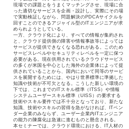
現場での課題とをうまくマッチングさせ、現場に合
った適切なサービスを企画・設計し、実際にその場
で実動検証しながら、問題解決のPDCAサイクルを
回すことのできるアジャイル型のITエンジニアが求
められようとしている。
一方、クラウド化により、すべての情報が集約され
と、クラウド提供側の障害や情報事故等によっては
サービスが提供できなくなる恐れがある。このため
サービスレベルやセキュリティレベルを一定に保つ
必要がある。現在供用されているクラウドサービス
の多くが米国を中心とした海外の企業体によって提
供されていることから、国内において同等のサービ
スを展開するためには、やはり世界標準に準拠した
知識や技術が不可欠となる。こうした新しい環境の
下では、これまでのITスキル標準（ITSS）や情報
システムユーザースキル標準（UISS）の要求する
技術やスキル要件では不十分となっており、新たな
知識、技術やスキルの習得を急がなければ、ITベン
ダー企業のみならず、ユーザー企業内ITエンジニア
の能力の陳腐化は急速に進むものと懸念される。
本セミナーでは、クラウド環境における、IT人材の