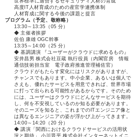
世界標準に適合するセキュリティ人材の育成
高度IT人材育成のための産官学連携体制
人材育成に関する今後の課題と提言
プログラム（予定、敬称略）
13:30～13:35（05 分）
◆ 主催者挨拶
佐伯 康雄 OGC幹事
13:35～14:00（25 分）
◆ 基調講演 『ユーザーがクラウドに求めるもの』
安井昌男 株式会社豆蔵 執行役員（内閣官房 情報
通信技術担当室 電子政府推進管理補佐官）
クラウドがもたらす変化にはリスクがありますが、
チャンスでもあります。中小企業、あるいは個人で
さえも、優れたサービスを用意できれば、世界市場
に打って出られる可能性があるからです。そのため
には、ユーザーはクラウドにどんなサービスを期待
し、何を不安視しているのか知る必要があります。
そのニーズを知ると、これまでのITエンジニア像と
は異なるエンジニアの姿が浮かび上がってきます。
14:00～14:20（20 分）
◆ 講演「関西におけるクラウドサービスの活用状
況と期待」 小川晋平 株式会社インターネットイニ