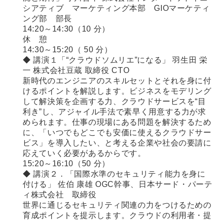
シアティブ マーケティング本部 GIOマーケティ
ング部 部長
14:20～14:30（10 分）
休 憩
14:30～15:20（ 50 分）
◆ 講演１「“クラウドソムリエ”になる」 羽生田 栄
一 株式会社豆蔵 取締役 CTO
新時代のエンジニアのスキルセットとそれを身に付
けるポイントを解説します。ビジネスをモデリング
して解決策を企画する力、クラウドサービスを“目
利き”し、アジャイル手法で素早く用意する力が求
められます。仕事の現場にある問題を解決するため
に、「いつでもどこでも安価に使えるクラウドサー
ビス」を導入したい、と考える企業や社会の要請に
応えていく必要があるからです。
15:20～16:10（50 分）
◆ 講演２．「国際水準のセキュリティ能力を身に
付ける」 佐伯 康雄 OGC幹事、日本サード・パーテ
ィ株式会社 取締役
世界に通じるセキュリティ関連の力をつけるための
育成ポイントを提示します。クラウドの利用者・提