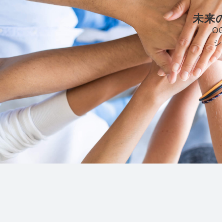
未来
O
シ