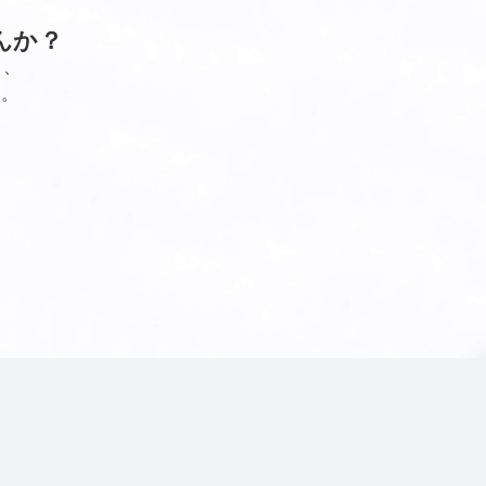
んか？
し、
す。