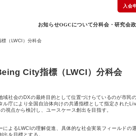
入会
お知らせ
OGCについて
分科会・研究会
g City指標（LWCI）分科会
ell-Being City指標（LWCI）分科会
域社会のDXの最終目的として位置づけらているのが市民のWel
により全国自治体向けの共通指標として指定されたLiveable We
間の視点から検討し、ユースケース創出を目指す。
よるLWCIの理解促進、具体的な社会実装フィールドの選定と
創出を目標とする。