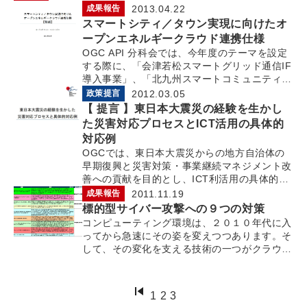
2013.04.22
成果報告
スマートシティ／タウン実現に向けたオ
ープンエネルギークラウド連携仕様
OGC API 分科会では、今年度のテーマを設定
する際に、「会津若松スマートグリッド通信IF
導入事業」、「北九州スマートコミュニティ創
造事業」の 2 つの事例を...
2012.03.05
政策提言
【 提言 】東日本大震災の経験を生かし
た災害対応プロセスとICT活用の具体的
対応例
OGCでは、東日本大震災からの地方自治体の
早期復興と災害対策・事業継続マネジメント改
善への貢献を目的とし、ICT利活用の具体的な
対応を提言としてまとめ、「東日本...
2011.11.19
成果報告
標的型サイバー攻撃への９つの対策
コンピューティング環境は、２０１０年代に入
ってから急速にその姿を変えつつあります。そ
して、その変化を支える技術の一つがクラウド
コンピューティング（以下「クラウド...
1
2
3