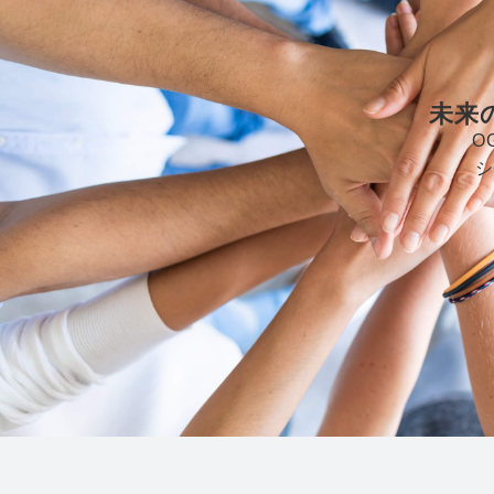
未来
O
シ