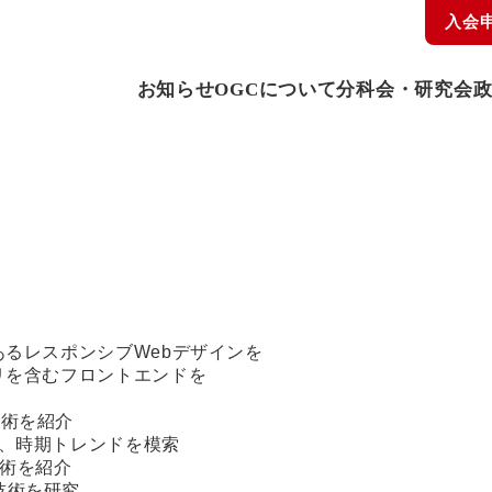
入会
お知らせ
OGCについて
分科会・研究会
会
であるレスポンシブWebデザインを
プリを含むフロントエンドを
技術を紹介
介、時期トレンドを模索
技術を紹介
技術を研究