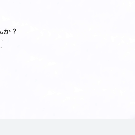
んか？
し、
す。