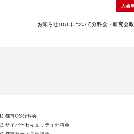
入会
お知らせ
OGCについて
分科会・研究会
(1) 都市OS分科会
(2) サイバーセキュリティ分科会
(3) 都市サービス分科会