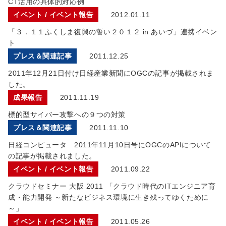
CT活用の具体的対応例
イベント / イベント報告
2012.01.11
「３．１１ふくしま復興の誓い２０１２ in あいづ」連携イベン
ト
プレス＆関連記事
2011.12.25
2011年12月21日付け日経産業新聞にOGCの記事が掲載されま
した。
成果報告
2011.11.19
標的型サイバー攻撃への９つの対策
プレス＆関連記事
2011.11.10
日経コンピュータ 2011年11月10日号にOGCのAPIについて
の記事が掲載されました。
イベント / イベント報告
2011.09.22
クラウドセミナー 大阪 2011 「クラウド時代のITエンジニア育
成・能力開発 ～新たなビジネス環境に生き残ってゆくために
～」
イベント / イベント報告
2011.05.26