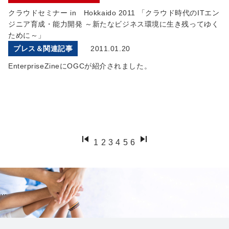
クラウドセミナー in Hokkaido 2011 「クラウド時代のITエン
ジニア育成・能力開発 ～新たなビジネス環境に生き残ってゆく
ために～」
プレス＆関連記事
2011.01.20
EnterpriseZineにOGCが紹介されました。
1
2
3
4
5
6
...