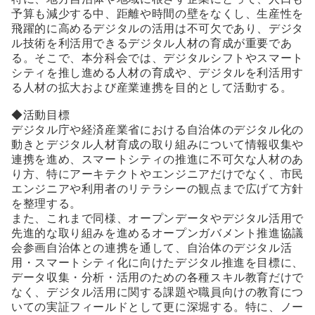
予算も減少する中、距離や時間の壁をなくし、生産性を
飛躍的に高めるデジタルの活用は不可欠であり、デジタ
ル技術を利活用できるデジタル人材の育成が重要であ
る。そこで、本分科会では、デジタルシフトやスマート
シティを推し進める人材の育成や、デジタルを利活用す
る人材の拡大および産業連携を目的として活動する。
◆活動目標
デジタル庁や経済産業省における自治体のデジタル化の
動きとデジタル人材育成の取り組みについて情報収集や
連携を進め、スマートシティの推進に不可欠な人材のあ
り方、特にアーキテクトやエンジニアだけでなく、市民
エンジニアや利用者のリテラシーの観点まで広げて方針
を整理する。
また、これまで同様、オープンデータやデジタル活用で
先進的な取り組みを進めるオープンガバメント推進協議
会参画自治体との連携を通して、自治体のデジタル活
用・スマートシティ化に向けたデジタル推進を目標に、
データ収集・分析・活用のための各種スキル教育だけで
なく、デジタル活用に関する課題や職員向けの教育につ
いての実証フィールドとして更に深堀する。特に、ノー