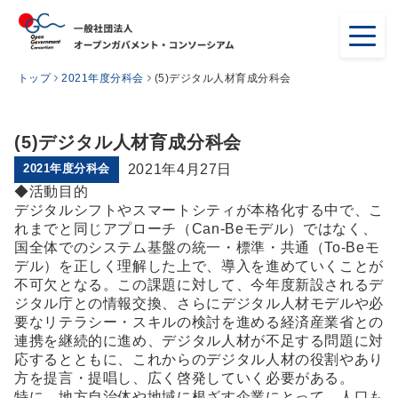
トップ
2021年度分科会
(5)デジタル人材育成分科会
(5)デジタル人材育成分科会
2021年度分科会
2021年4月27日
◆活動目的
デジタルシフトやスマートシティが本格化する中で、こ
れまでと同じアプローチ（Can-Beモデル）ではなく、
国全体でのシステム基盤の統一・標準・共通（To-Beモ
デル）を正しく理解した上で、導入を進めていくことが
不可欠となる。この課題に対して、今年度新設されるデ
ジタル庁との情報交換、さらにデジタル人材モデルや必
要なリテラシー・スキルの検討を進める経済産業省との
連携を継続的に進め、デジタル人材が不足する問題に対
応するとともに、これからのデジタル人材の役割やあり
方を提言・提唱し、広く啓発していく必要がある。
特に、地方自治体や地域に根ざす企業にとって、人口も