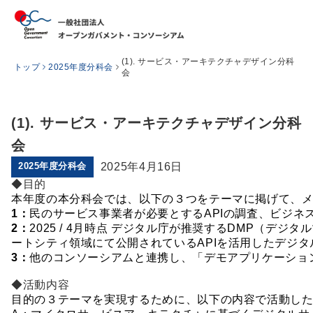
(1). サービス・アーキテクチャデザイン分科
トップ
2025年度分科会
会
(1). サービス・アーキテクチャデザイン分科
会
2025年度分科会
2025年4月16日
◆目的
本年度の本分科会では、以下の３つをテーマに掲げて、
1：
民のサービス事業者が必要とするAPIの調査、ビジネ
2：
2025 / 4月時点 デジタル庁が推奨するDMP（
デジタル
ートシティ領域にて公開されているAPIを活用したデジ
3：
他のコンソーシアムと連携し、「デモアプリケーショ
◆活動内容
目的の３テーマを実現するために、以下の内容で活動した