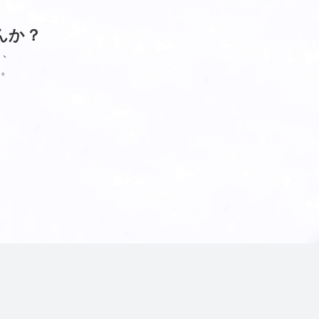
んか？
し、
す。