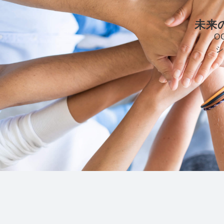
未来
O
シ