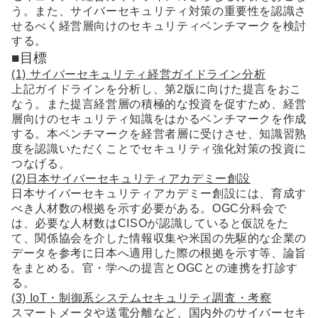
う。また、サイバーセキュリティ対策の重要性を認識さ
せるべく経営層向けのセキュリティベンチマークを検討
する。
■目標
(1) サイバーセキュリティ経営ガイドライン分析
上記ガイドラインを分析し、第2版に向けた提言をおこ
なう。また提言経営層の積極的な投資を促すため、経営
層向けのセキュリティ知識をはかるベンチマークを作成
する。本ベンチマークを経営者層に受けさせ、知識習熟
度を認識いただくことでセキュリティ強化対策の投資に
つなげる。
(2)日本サイバーセキュリティアカデミー創設
日本サイバーセキュリティアカデミー創設には、育成す
べき人材数の根拠を示す必要がある。OGC分科会で
は、必要な人材数はCISOが認識していると仮説をた
て、関係協会を介した情報収集や米国の先駆的な企業の
データを参考に日本へ適用した際の根拠を示す等、論旨
をまとめる。官・学への提言とOGCとの連携を打診す
る。
(3) IoT・制御系システムセキュリティ調査・考察
スマートメータや送電分離など、国内外のサイバーセキ