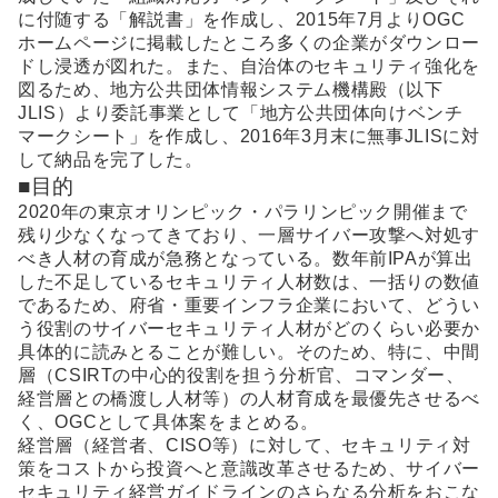
に付随する「解説書」を作成し、2015年7月よりOGC
ホームページに掲載したところ多くの企業がダウンロー
ドし浸透が図れた。また、自治体のセキュリティ強化を
図るため、地方公共団体情報システム機構殿（以下
JLIS）より委託事業として「地方公共団体向けベンチ
マークシート」を作成し、2016年3月末に無事JLISに対
して納品を完了した。
■目的
2020年の東京オリンピック・パラリンピック開催まで
残り少なくなってきており、一層サイバー攻撃へ対処す
べき人材の育成が急務となっている。数年前IPAが算出
した不足しているセキュリティ人材数は、一括りの数値
であるため、府省・重要インフラ企業において、どうい
う役割のサイバーセキュリティ人材がどのくらい必要か
具体的に読みとることが難しい。そのため、特に、中間
層（CSIRTの中心的役割を担う分析官、コマンダー、
経営層との橋渡し人材等）の人材育成を最優先させるべ
く、OGCとして具体案をまとめる。
経営層（経営者、CISO等）に対して、セキュリティ対
策をコストから投資へと意識改革させるため、サイバー
セキュリティ経営ガイドラインのさらなる分析をおこな