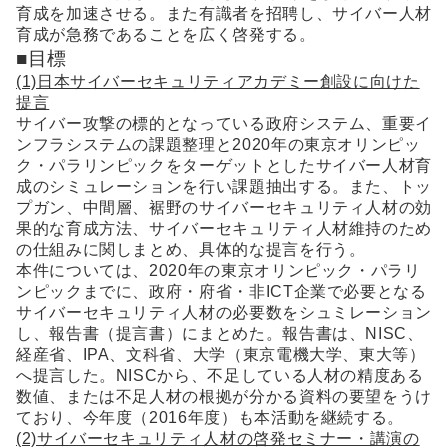
育成を加速させる。また有識者を招聘し、サイバー人材
育成が急務であることを広く啓発する。
■目標
(1)日本サイバーセキュリティアカデミー創設に向けた
提言
サイバー攻撃の標的となっている政府システム、重要イ
ンフラシステムの課題整理と2020年の東京オリンピッ
ク・パラリンピックをターゲットとしたサイバー人材育
成のシミュレーションを行い課題抽出する。また、トッ
プガン、中間層、裾野のサイバーセキュリティ人材の効
果的な育成方法、サイバーセキュリティ人材維持のため
の仕組みに関しまとめ、具体的な提言を行う。
本件については、2020年の東京オリンピック・パラリ
ンピックまでに、政府・府省・非ICT企業で必要となる
サイバーセキュリティ人材の必要数をシュミレーション
し、報告書（提言書）にまとめた。報告書は、NISC、
経産省、IPA、文科省、大学（東京電機大学、東大等）
へ提言した。NISCから、不足している人材の精度ある
数値、または不足人材の根拠が分かる資料の要望をうけ
ており、今年度（2016年度）も本活動を継続する。
(2)サイバーセキュリティ人材の啓発セミナー・講演の