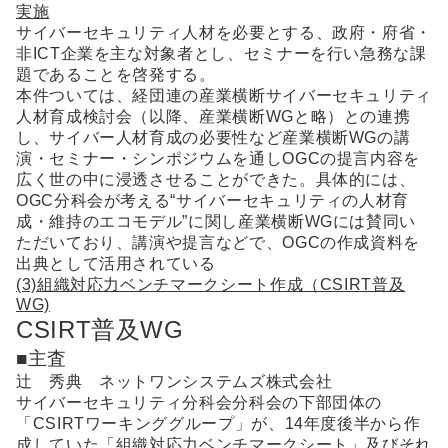
実施
サイバーセキュリティ人材を必要とする、政府・府省・
非ICT企業を主な対象者とし、セミナーを行い急務な課
題であることを啓発する。
本件ついては、経団連の産業横断サイバーセキュリティ
人材育成検討会（以降、産業横断WGと略）との連携
し、サイバー人材育成の必要性など産業横断WGの講
演・セミナー・シンポジウムを通しOGCの提言内容を
広く世の中に浸透させることができた。具体的には、
OGC分科会が考える“サイバーセキュリティの人材育
成・維持のエコモデル”に関し産業横断WGには賛同い
ただいており、講演や提言などで、OGCの作成資料を
出典として活用されている
(3)組織対応力ベンチマークシート作成（CSIRT普及
WG)
CSIRT普及WG
■主査
辻 秀典 ネットワンシステムズ株式会社
サイバーセキュリティ分科会分科会の下部団体の
「CSIRTワーキンググループ」が、14年度後半から作
成していた「組織対応力ベンチマークシート」及びそれ