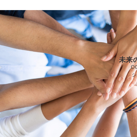
未来
O
シ