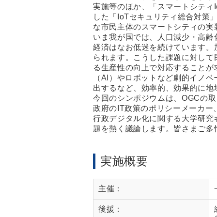
実施等のほか、「スマートシティ
した「IoTセキュリティ総合対
な市民主体のスマートシティの実
いま我が国では、人口減少・高齢
経済はなお低迷を続けています。
られます。こうした課題に対して
る生産性の向上で対応することが
（AI）やロボットなど劇的イノ
出するなど、効率的、効果的に地
今回のシンポジウムは、OGCの
政府のIT政策のポリシーメーカー
行政デジタル化に関する大学研究
題を熱く議論します。皆さまご多
実施概要
主催：
後援：