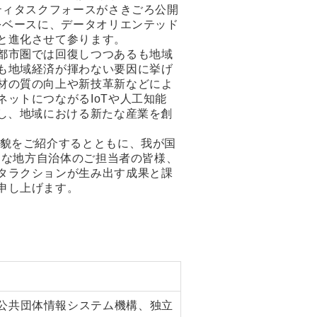
ティタスクフォースがさきごろ公開
をベースに、データオリエンテッド
と進化させて参ります。
都市圏では回復しつつあるも地域
も地域経済が揮わない要因に挙げ
材の質の向上や新技革新などによ
ットにつながるIoTや人工知能
し、地域における新たな産業を創
全貌をご紹介するとともに、我が国
的な地方自治体のご担当者の皆様、
タラクションが生み出す成果と課
申し上げます。
公共団体情報システム機構、独立