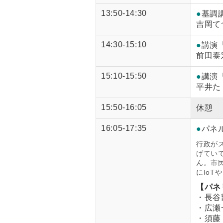
13:50-14:30
●
基調
吉岡て
14:30-15:10
●
講演
前田泰
15:10-15:50
●
講演
平井た
15:50-16:05
休憩
16:05-17:35
●
パネ
行政が
げてい
ん。市
にIo
【パネ
・長谷
・広瀬
・須藤