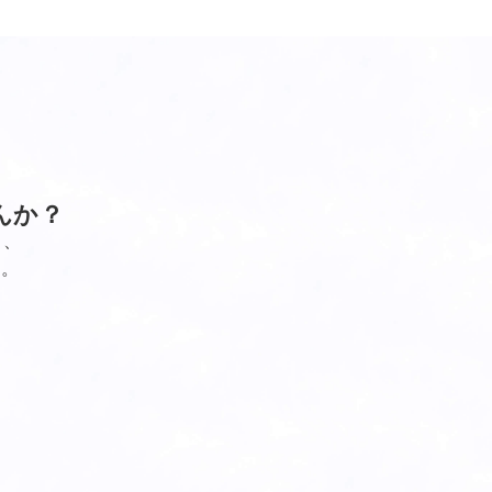
んか？
し、
す。