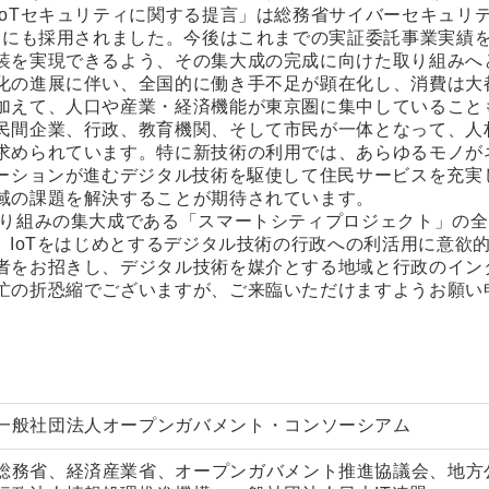
IoTセキュリティに関する提言」は総務省サイバーセキュリ
策」にも採用されました。今後はこれまでの実証委託事業実績
装を実現できるよう、その集大成の完成に向けた取り組みへ
化の進展に伴い、全国的に働き手不足が顕在化し、消費は大
加えて、人口や産業・経済機能が東京圏に集中していること
民間企業、行政、教育機関、そして市民が一体となって、人
求められています。特に新技術の利用では、あらゆるモノがネ
ベーションが進むデジタル技術を駆使して住民サービスを充実
域の課題を解決することが期待されています。
取り組みの集大成である「スマートシティプロジェクト」の
、IoTをはじめとするデジタル技術の行政への利活用に意欲
者をお招きし、デジタル技術を媒介とする地域と行政のイン
忙の折恐縮でございますが、ご来臨いただけますようお願い
一般社団法人オープンガバメント・コンソーシアム
総務省、経済産業省、オープンガバメント推進協議会、地方