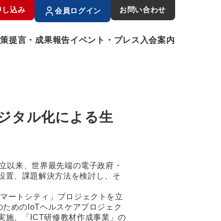
申し込み
お問い合わせ
会員ログイン
政策提言・成果報告
イベント・プレス
入会案内
）
デジタル化による生
設立以来、世界最先端の電子政府・
設置、課題解決方法を検討し、そ
スマートシティ」プロジェクトを立
ためのIoTヘルスケアプロジェク
施、「ICT研修教材作成事業」の