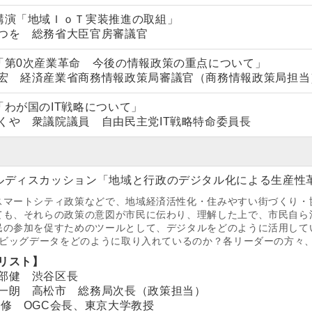
講演「地域ＩｏＴ実装推進の取組」
つを 総務省大臣官房審議官
「第0次産業革命 今後の情報政策の重点について」
宏 経済産業省商務情報政策局審議官（商務情報政策局担当
「わが国のIT戦略について」
くや 衆議院議員 自由民主党IT戦略特命委員長
ルディスカッション「地域と行政のデジタル化による生産性
スマートシティ政策などで、地域経済活性化・住みやすい街づくり・
ても、それらの政策の意図が市民に伝わり、理解した上で、市民自ら
民の参加を促すためのツールとして、デジタルをどのように活用して
Tやビッグデータをどのように取り入れているのか？各リーダーの方々
リスト】
部健 渋谷区長
一朗 高松市 総務局次長（政策担当）
 修 OGC会長、東京大学教授