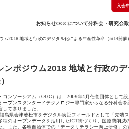
入会
お知らせ
OGCについて
分科会・研究会
ム2018 地域と行政のデジタル化による生産性革命（5/14開催
シンポジウム2018 地域と行政の
催）
コンソーシアム（OGC）は、2009年4月任意団体として
オープンスタンダードテクノロジー専門家からなる分科会を
言して参りました。
は、福島県会津若松市をデジタル実証フィールドとして「先端
種のオープンデータを活用したICT街づくり、医療費削減の
た。また、各地自治体での「データリテラシー向上研修」の実