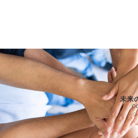
未来
O
シ