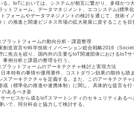
いる。IoTにおいては、システムが相互に繋がり、多様かつ
ラットフォーム、データマネジメント、エコシステム(標準化
ラットフォームやデータマネジメントの検討を通じて、技術イ
ト）の推進と関連ビジネス市場の拡大発展に資することを目
ービスプラットフォームの動向分析・課題整理
造宣言や科学技術イノベーション総合戦略2016（Society
に焦点を絞り、国内外の主要なIoT関連団体におけるIoT
、事例分析と課題の整理を行う。
ービスプラットフォームのアーキテクチャ検討と実現方法
、日本特有の事情や運用要件、コストダウン効果の期待も踏ま
ンスアーキテクチャを定義する。また、このアーキテクチャに
形成（標準化の推進や連携体制）に関し、具体的な提言を行
ティのあるべき姿
やサービスから成るIoTスマートシティのセキュリティある
継いで、同分科会と協力して検討する。