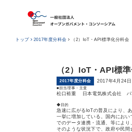
トップ
2017年度分科会
（2）IoT・API標準化分科会
（2）IoT・API標
2017年度分科会
2017年4月24日
■担当理事・主査
松口裕重 日本電気株式会社 パ
◆目的
急速に広がるIoTの普及により
一挙に増加している。国内におい
でのデータ連携・流通、等により、I
そのような状況下で、政府や民間企