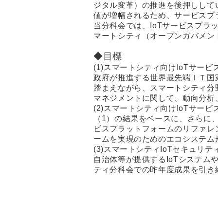
ジタル変革）の推進を後押しして
値が増幅されるため、サービスプ
当分科会では、IoTサービスプ
マートシティ（オープンガバメン
◆目標
(1)スマートシティ向けIoTサ
政府が推進する世界最先端ＩＴ国家創
踏まえながら、スマートシティ分野
マネジメントに関して、動向分析
(2)スマートシティ向けIoTサ
（1）の結果をベースに、さらに
ビスプラットフォームのリファレ
ームを実現のためのエコシステム
(3)スマートシティIoTセキュリ
自治体等が提供するIoTシステム
ティ分科会での昨年度成果を引き