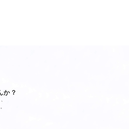
んか？
し、
す。